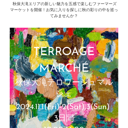
 秋保大滝エリアの新しい魅力を五感で楽しむファーマーズ
マーケットを開催！お気に入りを探しに秋の彩りの中を巡っ
てみませんか？
TERROAGE
MARCHÉ
秋保大滝テロワージュマル
シェ
2024.11.1(Fri)-2(Sat),3(Sun) 
3日間